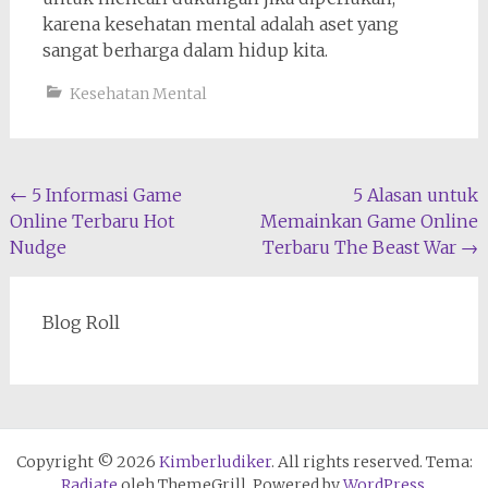
karena kesehatan mental adalah aset yang
sangat berharga dalam hidup kita.
Kesehatan Mental
Navigasi
←
5 Informasi Game
5 Alasan untuk
Online Terbaru Hot
Memainkan Game Online
pos
Nudge
Terbaru The Beast War
→
Blog Roll
Copyright © 2026
Kimberludiker
. All rights reserved. Tema:
Radiate
oleh ThemeGrill. Powered by
WordPress
.