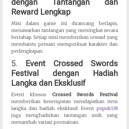
dengan Tantangan dan
Reward Lengkap
Misi dalam game ini dirancang berlapis,
menawarkan tantangan yang meningkat secara
bertahap. Setiap misi memberikan reward yang
membantu pemain memperkuat karakter dan
perlengkapan.
5.
Event Crossed Swords
Festival dengan Hadiah
Langka dan Eksklusif
Event khusus
Crossed Swords Festival
memberikan kesempatan mendapatkan item
langka dan hadiah eksklusif. Event
pupuk138
juga menghadirkan tantangan unik yang
menambah variasi permainan.