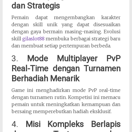
dan Strategis
Pemain dapat mengembangkan karakter
dengan skill unik yang dapat disesuaikan
dengan gaya bermain masing-masing. Evolusi
skill
gilaslot88
membuka berbagai strategi baru
dan membuat setiap pertempuran berbeda.
3.
Mode Multiplayer PvP
Real-Time dengan Turnamen
Berhadiah Menarik
Game ini menghadirkan mode PvP real-time
dengan turnamen rutin. Kompetisi ini memacu
pemain untuk meningkatkan kemampuan dan
bersaing memperebutkan hadiah eksklusif.
4.
Misi Kompleks Berlapis