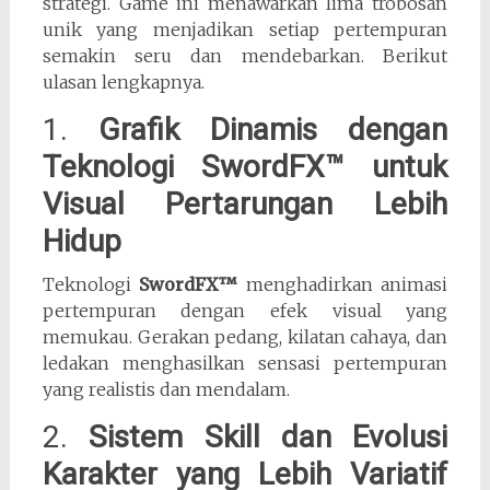
strategi. Game ini menawarkan lima trobosan
unik yang menjadikan setiap pertempuran
semakin seru dan mendebarkan. Berikut
ulasan lengkapnya.
1.
Grafik Dinamis dengan
Teknologi SwordFX™ untuk
Visual Pertarungan Lebih
Hidup
Teknologi
SwordFX™
menghadirkan animasi
pertempuran dengan efek visual yang
memukau. Gerakan pedang, kilatan cahaya, dan
ledakan menghasilkan sensasi pertempuran
yang realistis dan mendalam.
2.
Sistem Skill dan Evolusi
Karakter yang Lebih Variatif