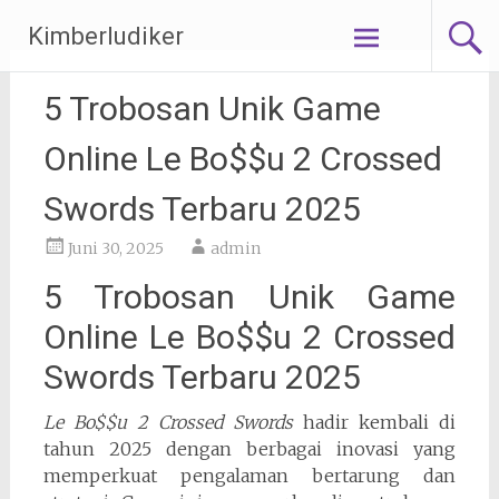
Lompat
Kimberludiker
ke
konten
5 Trobosan Unik Game
Online Le Bo$$u 2 Crossed
Swords Terbaru 2025
Juni 30, 2025
admin
5 Trobosan Unik Game
Online Le Bo$$u 2 Crossed
Swords Terbaru 2025
Le Bo$$u 2 Crossed Swords
hadir kembali di
tahun 2025 dengan berbagai inovasi yang
memperkuat pengalaman bertarung dan